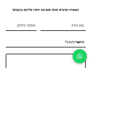
השאירו פרטים ואחד מנציגנו יחזרו אליכם בהקדם!
שלח
פודסטיישן, נגררים לאירועים, נגררים לפסטיבלי אוכל, דוכני מזון להופעות, קרוואנים לצילומים, קראוון vip, דוכני מזון
ממותגים, חנות פופ אפ ניידת, נגררים לקידום מכירות, נגררים לחברות ועסקים, נגררים בהתאמה אישית למידע נוסף והצעות
מחיר
רח' מודיעין 20, פתח תקווה, ישראל
|
office@foodstation.co.il
|
03-6488229
© Food Station inc 2022.