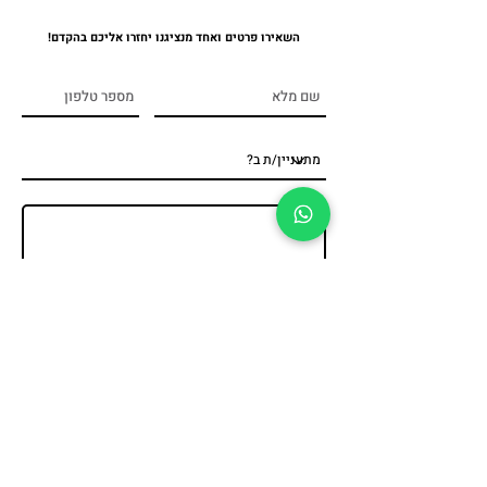
השאירו פרטים ואחד מנציגנו יחזרו אליכם בהקדם!
שלח
פודסטיישן, נגררים לאירועים, נגררים לפסטיבלי אוכל, דוכני מזון להופעות, קרוואנים לצילומים, קראוון vip, דוכני מזון
ממותגים, חנות פופ אפ ניידת, נגררים לקידום מכירות, נגררים לחברות ועסקים, נגררים בהתאמה אישית למידע נוסף והצעות
מחיר
רח' מודיעין 20, פתח תקווה, ישראל
|
office@foodstation.co.il
|
03-6488229
© Food Station inc 2022.